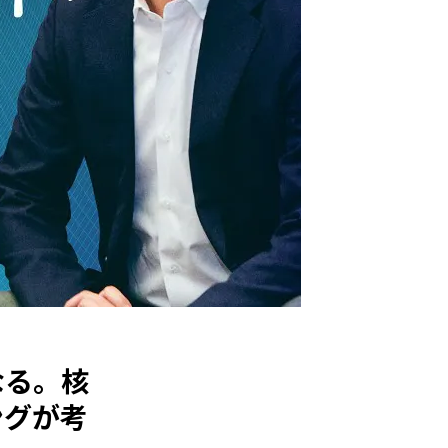
なる。核
ングが考