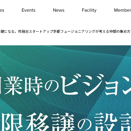
les
Events
News
Facility
Member
Interview
Column
える鍵になる。核融合スタートアップ京都フュージョニアリングが考える仲間の集め方
Event report
Other