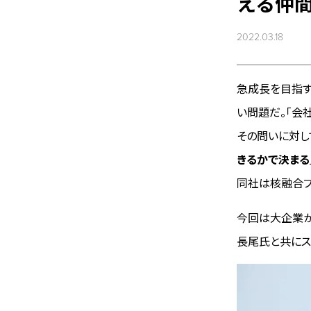
える仲
2022.03.18
急成長を目指す
い問題だ。「会
その問いに対し
きるかで決まる
同社は核融合プ
今回は大企業か
長尾氏と共にス