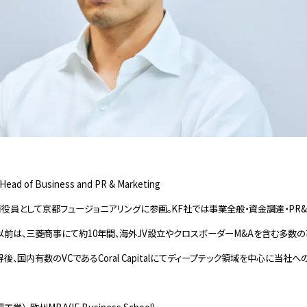
 Head of Business and PR & Marketing
執行役員として京都フュージョニアリングに参画。KF社では事業全般・資金調達・PR
以前は、三菱商事にて約10年間、海外JV設立やクロスボーダーM&Aを含む多数
後、国内有数のVCであるCoral Capitalにてディープテック領域を中心に当社