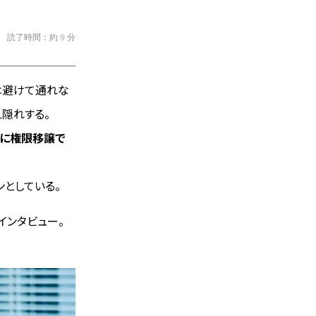
読了時間：約 9 分
は避けて通れな
隠れする。
ーに権限移譲で
ンとしている。
インタビュー。