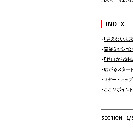
東京大学 修士（物理工学
INDEX
・
「見えない未
・
事業ミッショ
・
「ゼロから創
・
広がるスター
・
スタートアッ
・
ここがポイン
SECTION
1/