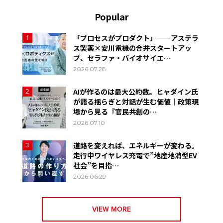
Popular
「プロセスがプロダクト」——アステラ
1
ス製薬×安川電機の合弁スタートアッ
プ、セラファ・バイオサイエ…
2026.07.28
AIが作るのは最大公約数。ヒャダイン氏
2
が語る揺らぎと対話が生む価値｜政策現
場から見る『官民共創の…
2026.07.10
道路を変えれば、エネルギーが変わる。
3
走行中ワイヤレス充電で”地産地消型EV
社会”を目指…
2026.06.29
VIEW MORE