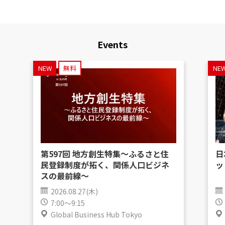
Events
NEW
無料
NE
第597回 地方創生特集〜ふるさと住
日
民登録制度が拓く、関係人口ビジネ
ッ
スの最前線〜
2026.08.27(木)
7:00～9:15
Global Business Hub Tokyo