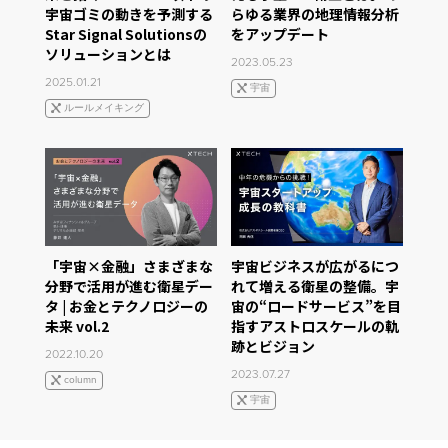
宇宙ゴミの動きを予測する
らゆる業界の地理情報分析
Star Signal Solutionsの
をアップデート
ソリューションとは
2023.05.23
2025.01.21
宇宙
ルールメイキング
「宇宙×金融」さまざまな
宇宙ビジネスが広がるにつ
分野で活用が進む衛星デー
れて増える衛星の整備。宇
タ | お金とテクノロジーの
宙の“ロードサービス”を目
未来 vol.2
指すアストロスケールの軌
跡とビジョン
2022.10.20
2023.07.27
column
宇宙