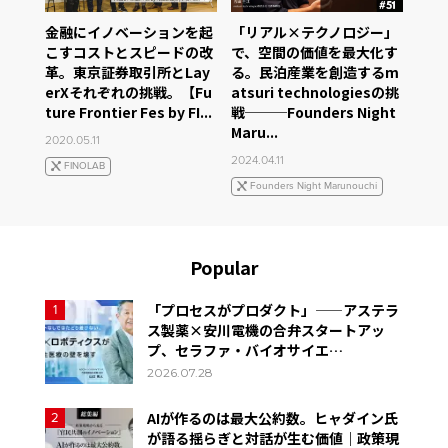
金融にイノベーションを起
「リアル×テクノロジー」
こすコストとスピードの改
で、空間の価値を最大化す
革。東京証券取引所とLay
る。民泊産業を創造するm
erXそれぞれの挑戦。【Fu
atsuri technologiesの挑
ture Frontier Fes by FI...
戦───Founders Night
Maru...
2020.05.11
2024.04.11
FINOLAB
Founders Night Marunouchi
Popular
「プロセスがプロダクト」——アステラ
1
ス製薬×安川電機の合弁スタートアッ
プ、セラファ・バイオサイエ…
2026.07.28
AIが作るのは最大公約数。ヒャダイン氏
2
が語る揺らぎと対話が生む価値｜政策現