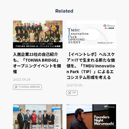
Related
入居企業23社の自己紹介
【イベントレポ】ヘルスケ
も。「TOKIWA BRIDGE」
ア×ITで生まれる新たな価
オープニングイベントを開
値を。「TMDU Innovatio
催
n Park（TIP）」によるエ
コシステム形成を考える
2022.04.28
2021.10.05
TOKIWA BRIDGE
TIP