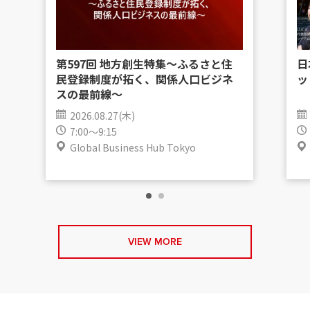
第597回 地方創生特集〜ふるさと住
日
民登録制度が拓く、関係人口ビジネ
ッ
スの最前線〜
2026.08.27(木)
7:00～9:15
Global Business Hub Tokyo
VIEW MORE