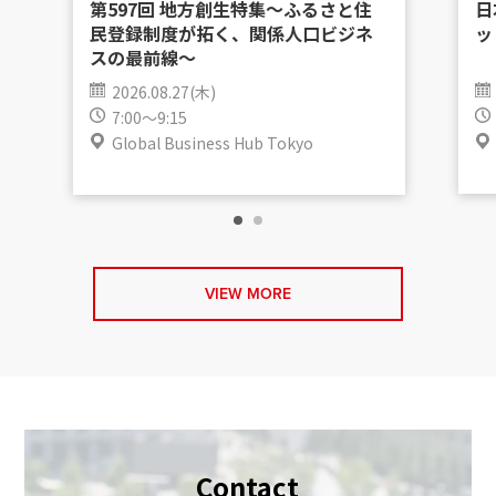
第597回 地方創生特集〜ふるさと住
日
民登録制度が拓く、関係人口ビジネ
ッ
スの最前線〜
2026.08.27(木)
7:00～9:15
Global Business Hub Tokyo
VIEW MORE
Contact