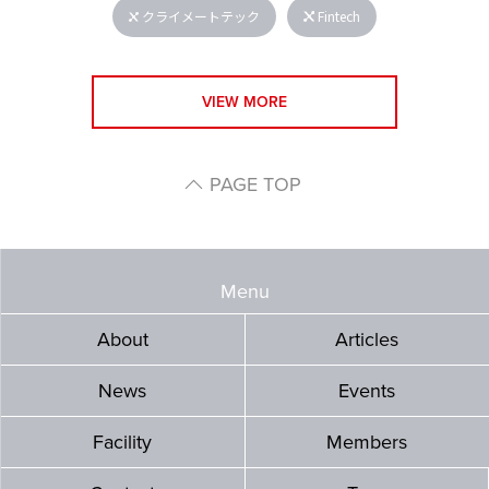
クライメートテック
Fintech
VIEW MORE
PAGE TOP
Menu
About
Articles
News
Events
Facility
Members