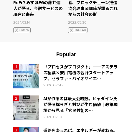
ReFi？みずほFGの藤井達
者、ブロックチェーン推進
人が語る、金融サービスの
協会理事岡部氏が語るこれ
現在と未来
からの社会の形
2024.03.14
2022.05.30
Fintech
FINOLAB
Popular
「プロセスがプロダクト」——アステラ
1
ス製薬×安川電機の合弁スタートアッ
プ、セラファ・バイオサイエ…
2026.07.28
AIが作るのは最大公約数。ヒャダイン氏
2
が語る揺らぎと対話が生む価値｜政策現
場から見る『官民共創の…
2026.07.10
道路を変えれば、エネルギーが変わる。
3