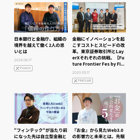
日本銀行と金融庁、組織の
金融にイノベーションを起
境界を越えて働く2人の思
こすコストとスピードの改
いとは
革。東京証券取引所とLay
erXそれぞれの挑戦。【Fu
2024.06.17
ture Frontier Fes by FI...
Fintech
2020.05.11
FINOLAB
“フィンテック“が当たり前
『お金』から見たWeb3.0
になった先は自立型金融と
の影響力と未来とは。先駆