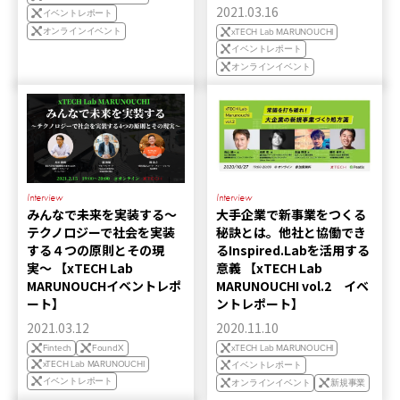
2021.03.16
イベントレポート
オンラインイベント
xTECH Lab MARUNOUCHI
イベントレポート
オンラインイベント
Interview
Interview
みんなで未来を実装する〜
大手企業で新事業をつくる
テクノロジーで社会を実装
秘訣とは。他社と協働でき
する４つの原則とその現
るInspired.Labを活用する
実〜 【xTECH Lab
意義 【xTECH Lab
MARUNOUCHイベントレポ
MARUNOUCHI vol.2 イベ
ート】
ントレポート】
2021.03.12
2020.11.10
Fintech
FoundX
xTECH Lab MARUNOUCHI
xTECH Lab MARUNOUCHI
イベントレポート
イベントレポート
オンラインイベント
新規事業