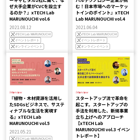
ーキャピタル2社に聞く、な
バルテクノロジー企業が挑
ぜ大手企業がCVCを設立す
む！日本市場へのマーケッ
るのか？』xTECH Lab
トインのポイント』xTECH
MARUNOUCHI vol.6
Lab MARUNOUCHI vol.4
2021.08.12
2021.06.04
xTECH Lab MARUNOUCHI
xTECH Lab MARUNOUCHI
イベントレポート
イベントレポート
オンラインイベント
オンラインイベント
Interview
Interview
『植物・木材資源を活用し
スタートアップ流で革命を
たSDGsビジネスで、サステ
起こす。スタートアップの
ィナブルな生活を実現す
手法を利用した、新規事業
る』xTECH Lab
立ち上げへのアプローチ
MARUNOUCHI vol.5
【xTECH Lab
MARUNOUCHI vol.3 イベン
2021.05.21
トレポート】
xTECH Lab MARUNOUCHI