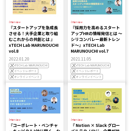
Interview
Interview
『スタートアップを急成長
『採用力を高めるスタート
させる！大手企業と取り組
アップHRの情報発信とは 〜
むこれからの共創とは 』
シリコンバレー最新トレン
xTECH Lab MARUNOUCHI
ド〜』xTECH Lab
vol.8
MARUNOUCHI vol.7
2022.01.20
2021.11.05
xTECH Lab MARUNOUCHI
xTECH Lab MARUNOUCHI
イベントレポート
イベントレポート
オンラインイベント
オンラインイベント
Interview
Interview
『コーポレート・ベンチャ
『 Notion × Slack グロー