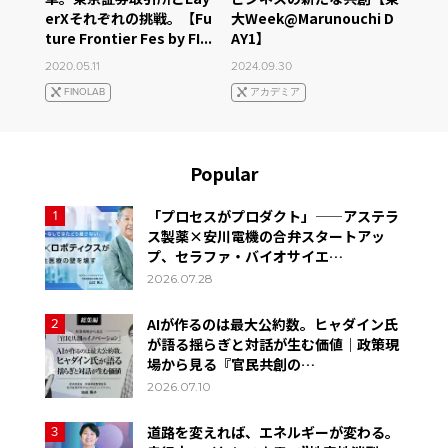
erXそれぞれの挑戦。【Fu
大Week@Marunouchi D
ture Frontier Fes by FI...
AY1】
2020.05.11
2024.09.30
FINOLAB
アカデミア
Popular
「プロセスがプロダクト」——アステラ
1
ス製薬×安川電機の合弁スタートアッ
プ、セラファ・バイオサイエ…
2026.07.28
AIが作るのは最大公約数。ヒャダイン氏
2
が語る揺らぎと対話が生む価値｜政策現
場から見る『官民共創の…
2026.07.10
道路を変えれば、エネルギーが変わる。
3