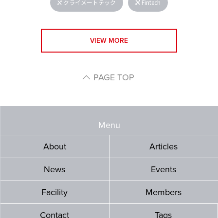
クライメートテック
Fintech
VIEW MORE
PAGE TOP
Menu
About
Articles
News
Events
Facility
Members
Contact
Tags