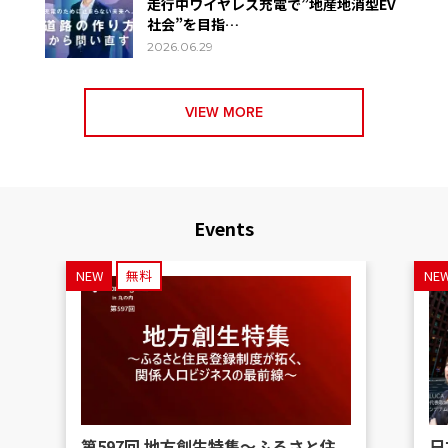
走行中ワイヤレス充電で”地産地消型EV
社会”を目指…
2026.06.29
VIEW MORE
Events
NEW
無料
NE
第597回 地方創生特集〜ふるさと住
日