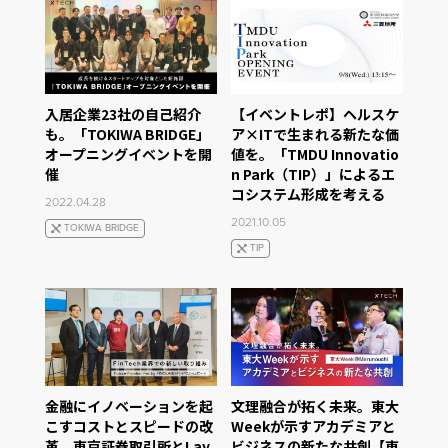
入居企業23社の自己紹介
【イベントレポ】ヘルスケ
も。「TOKIWA BRIDGE」
ア×ITで生まれる新たな価
オープニングイベントを開
値を。「TMDU Innovatio
催
n Park（TIP）」によるエ
コシステム形成を考える
2022.04.28
2021.10.05
TOKIWA BRIDGE
TIP
金融にイノベーションを起
文理融合が拓く未来。東大
こすコストとスピードの改
Weekが示すアカデミアと
革。東京証券取引所とLay
ビジネスの新たな共創【東