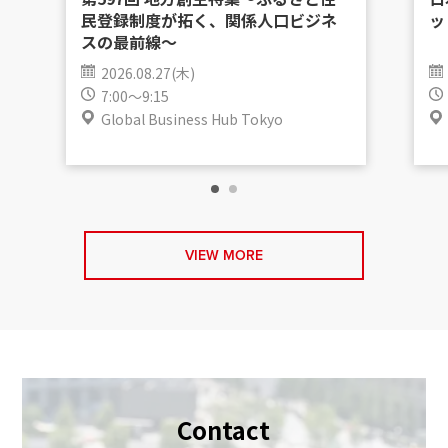
民登録制度が拓く、関係人口ビジネ
ッ
スの最前線〜
2026.08.27(木)
7:00～9:15
Global Business Hub Tokyo
VIEW MORE
Contact