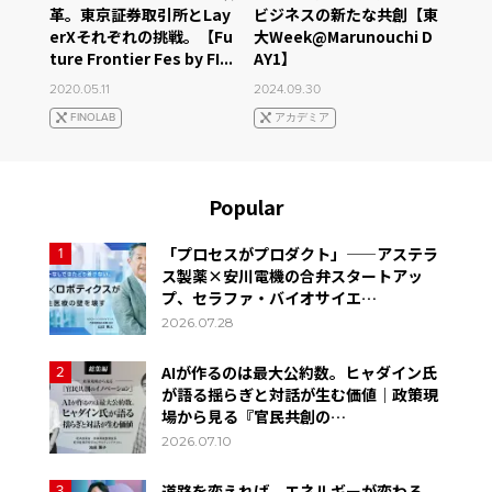
革。東京証券取引所とLay
ビジネスの新たな共創【東
erXそれぞれの挑戦。【Fu
大Week@Marunouchi D
ture Frontier Fes by FI...
AY1】
2020.05.11
2024.09.30
FINOLAB
アカデミア
Popular
「プロセスがプロダクト」——アステラ
1
ス製薬×安川電機の合弁スタートアッ
プ、セラファ・バイオサイエ…
2026.07.28
AIが作るのは最大公約数。ヒャダイン氏
2
が語る揺らぎと対話が生む価値｜政策現
場から見る『官民共創の…
2026.07.10
道路を変えれば、エネルギーが変わる。
3