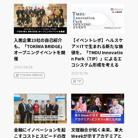
入居企業23社の自己紹介
【イベントレポ】ヘルスケ
も。「TOKIWA BRIDGE」
ア×ITで生まれる新たな価
オープニングイベントを開
値を。「TMDU Innovatio
催
n Park（TIP）」によるエ
コシステム形成を考える
2022.04.28
2021.10.05
TOKIWA BRIDGE
TIP
金融にイノベーションを起
文理融合が拓く未来。東大
こすコストとスピードの改
Weekが示すアカデミアと