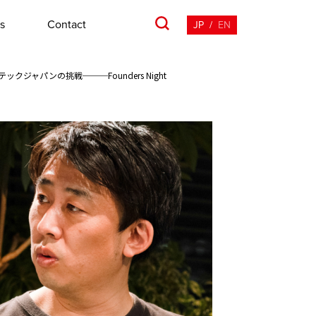
s
Contact
JP
/
EN
パンの挑戦───Founders Night