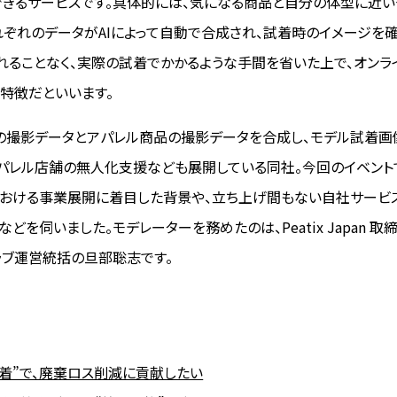
きるサービスです。具体的には、気になる商品と自分の体型に近
れぞれのデータがAIによって自動で合成され、試着時のイメージを
れることなく、実際の試着でかかるような手間を省いた上で、オンラ
特徴だといいます。
の撮影データとアパレル商品の撮影データを合成し、モデル試着画
パレル店舗の無人化支援なども展開している同社。今回のイベント
おける事業展開に着目した背景や、立ち上げ間もない自社サービ
どを伺いました。モデレーターを務めたのは、Peatix Japan 取
クラブ運営統括の旦部聡志です。
試着”で、廃棄ロス削減に貢献したい