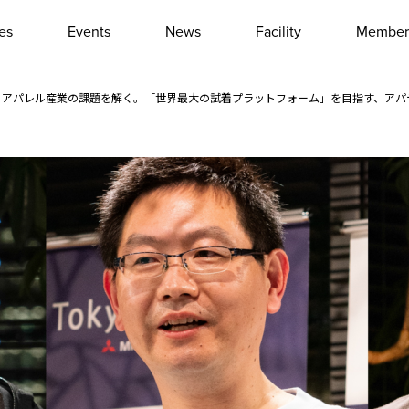
les
Events
News
Facility
Member
Interview
Column
パレル産業の課題を解く。「世界最大の試着プラットフォーム」を目指す、アパテックジャ
Event report
Other