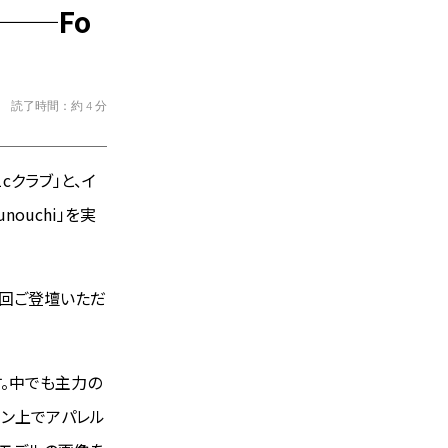
──Fo
読了時間：約 4 分
cクラブ」と、イ
nouchi」を実
今回ご登壇いただ
す。中でも主力の
イン上でアパレル