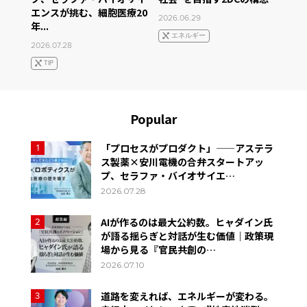
エンスが挑む、細胞医療20
2026.06.29
年...
エネルギー
2026.07.28
TIP
Popular
「プロセスがプロダクト」——アステラ
1
ス製薬×安川電機の合弁スタートアッ
プ、セラファ・バイオサイエ…
2026.07.28
AIが作るのは最大公約数。ヒャダイン氏
2
が語る揺らぎと対話が生む価値｜政策現
場から見る『官民共創の…
2026.07.10
道路を変えれば、エネルギーが変わる。
3