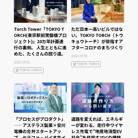
Torch Tower「TOKYO T
ただ日本一高いビルではな
ORCH(東京駅前常盤橋プロ
い。TOKYO TORCH（トウ
ジェクト)」20カ年計画遂
キョウトーチ）が目指すア
行の裏側。 人生とともに進
フターコロナのまちづくり
めた、たくさんの回り道。
2021.01.19
2021.01.15
TOKYO TORCH
TOKYO TORCH
「プロセスがプロダクト」
道路を変えれば、エネルギ
——アステラス製薬×安川
ーが変わる。走行中ワイヤ
電機の合弁スタートアッ
レス充電で”地産地消型EV
プ、セラファ・バイオサイ
社会”を目指す2DCの構想