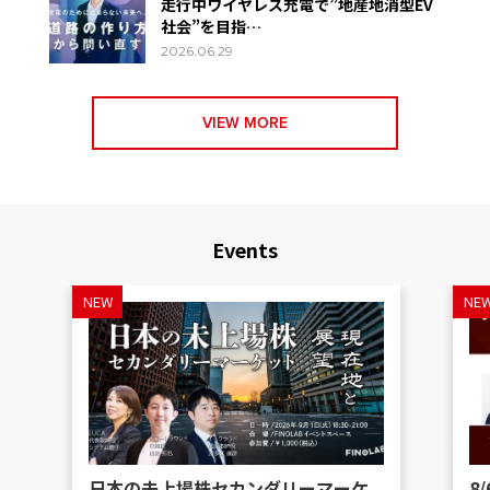
走行中ワイヤレス充電で”地産地消型EV
社会”を目指…
2026.06.29
VIEW MORE
Events
NEW
NE
日本の未上場株セカンダリーマーケ
8