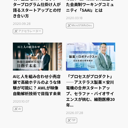
タープログラム仕掛け人が
た会員制ワーキングコミュ
語るスタートアップとの付
ニティ「SAAI」とは
き合い方
2020.03.18
2020.09.28
MicroSTARsDev.
アクセラレーター
AIと人を組み合わせ小売店
「プロセスがプロダクト」
舗で高級ホテルのような体
——アステラス製薬×安川
験が可能に？ AWLが映像
電機の合弁スタートアッ
自動解析技術で目指す未来
プ、セラファ・バイオサイ
エンスが挑む、細胞医療20
2020.10.07
年...
AI
2026.07.28
TIP