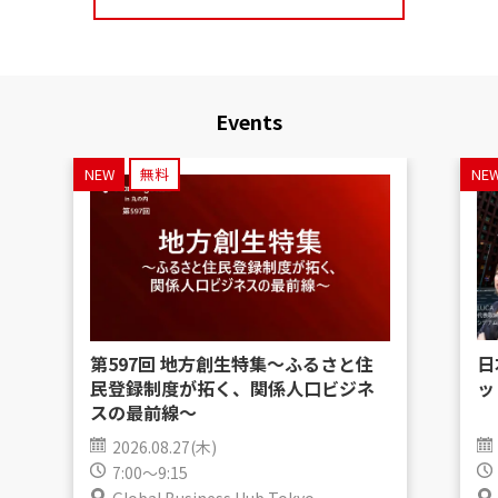
Events
NEW
無料
NE
第597回 地方創生特集〜ふるさと住
日
民登録制度が拓く、関係人口ビジネ
ッ
スの最前線〜
2026.08.27(木)
7:00～9:15