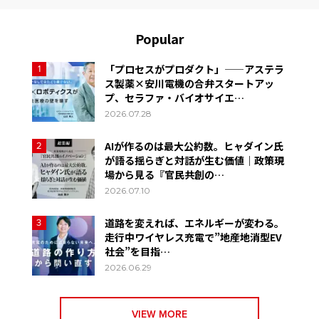
Popular
「プロセスがプロダクト」——アステラ
1
ス製薬×安川電機の合弁スタートアッ
プ、セラファ・バイオサイエ…
2026.07.28
AIが作るのは最大公約数。ヒャダイン氏
2
が語る揺らぎと対話が生む価値｜政策現
場から見る『官民共創の…
2026.07.10
道路を変えれば、エネルギーが変わる。
3
走行中ワイヤレス充電で”地産地消型EV
社会”を目指…
2026.06.29
VIEW MORE